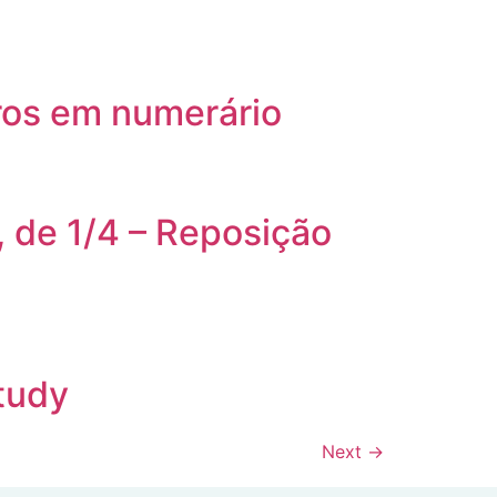
ros em numerário
, de 1/4 – Reposição
tudy
Next
→