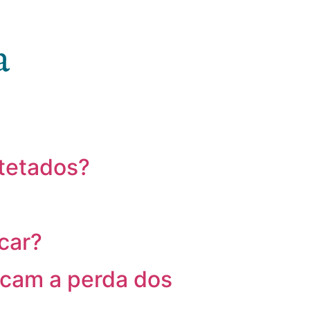
etetados?
car?
icam a perda dos