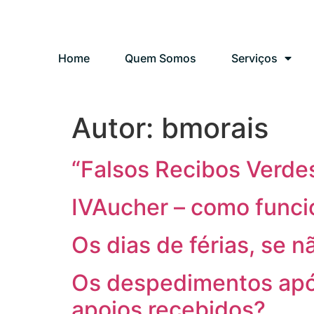
Home
Quem Somos
Serviços
Autor:
bmorais
“Falsos Recibos Verde
IVAucher – como funcio
Os dias de férias, se
Os despedimentos após
apoios recebidos?